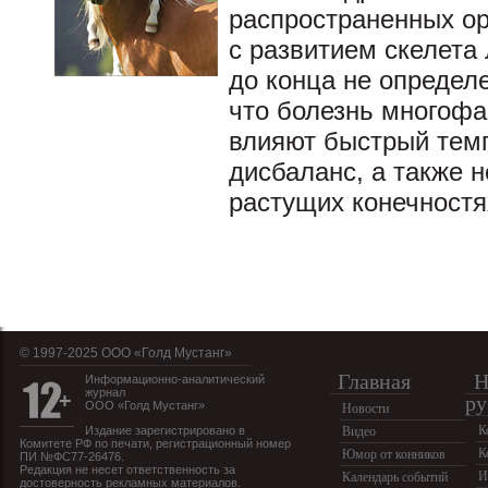
распространенных ор
с развитием скелета
до конца не определ
что болезнь многофак
влияют быстрый темп
дисбаланс, а также 
растущих конечностя
© 1997-2025 OOO «Голд Мустанг»
Главная
Н
Информационно-аналитический
журнал
ру
ООО «Голд Мустанг»
Новости
К
Издание зарегистрировано в
Видео
Комитете РФ по печати, регистрационный номер
К
Юмор от конников
ПИ №ФС77-26476.
Редакция не несет ответственность за
И
Календарь событий
достоверность рекламных материалов.