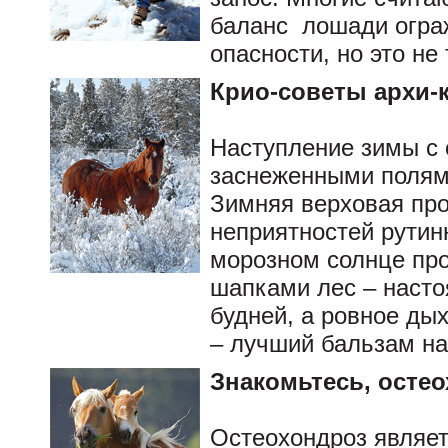
баланс лошади огра
опасности, но это не
Крио-советы архи-
Наступление зимы с
заснеженными полями
Зимняя верховая про
неприятностей рутин
морозном солнце пр
шапками лес – насто
будней, а ровное дых
– лучший бальзам на
Знакомьтесь, осте
Остеохондроз являет