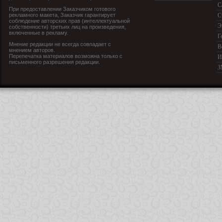
С
При предоставлении Заказчиком готового
рекламного макета, Заказчик гарантирует
С
соблюдение авторских прав (интеллектуальной
Э
собственности) третьих лиц на произведения,
включенные в рекламу.
Г
Мнение редакции не всегда совпадает с
В
мнением авторов.
Перепечатка материалов возможна только с
И
письменного разрешения редакции.
З