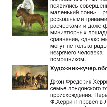
появились совершен
маленький пони» – р
роскошными гривами
расческами и даже ф
миниатюрных лошадей
сравнение, однако м
могут не только радо
незрячего человека 
помощником.
Художник-кучер,об
Джон Фредерик Херри
семье лондонского т
происхождения. Пер
Ф.Херринг провел в Л