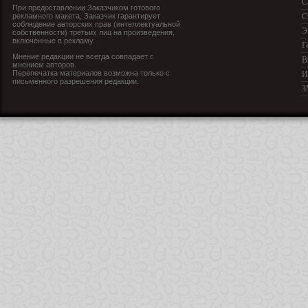
С
При предоставлении Заказчиком готового
рекламного макета, Заказчик гарантирует
С
соблюдение авторских прав (интеллектуальной
Э
собственности) третьих лиц на произведения,
включенные в рекламу.
Г
Мнение редакции не всегда совпадает с
В
мнением авторов.
Перепечатка материалов возможна только с
И
письменного разрешения редакции.
З