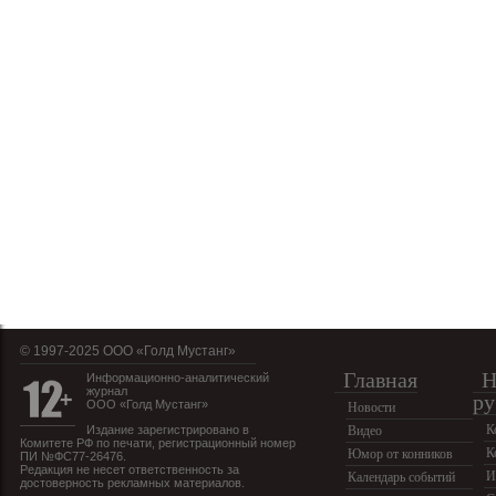
© 1997-2025 OOO «Голд Мустанг»
Главная
Н
Информационно-аналитический
журнал
ру
ООО «Голд Мустанг»
Новости
К
Издание зарегистрировано в
Видео
Комитете РФ по печати, регистрационный номер
К
Юмор от конников
ПИ №ФС77-26476.
Редакция не несет ответственность за
И
Календарь событий
достоверность рекламных материалов.