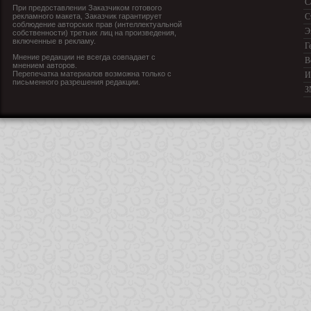
С
При предоставлении Заказчиком готового
рекламного макета, Заказчик гарантирует
С
соблюдение авторских прав (интеллектуальной
Э
собственности) третьих лиц на произведения,
включенные в рекламу.
Г
Мнение редакции не всегда совпадает с
В
мнением авторов.
Перепечатка материалов возможна только с
И
письменного разрешения редакции.
З