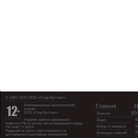
© 1997-2025 OOO «Голд Мустанг»
Главная
Н
Информационно-аналитический
журнал
ру
ООО «Голд Мустанг»
Новости
К
Издание зарегистрировано в
Видео
Комитете РФ по печати, регистрационный номер
К
Юмор от конников
ПИ №ФС77-26476.
Редакция не несет ответственность за
И
Календарь событий
достоверность рекламных материалов.