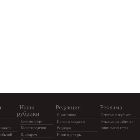
я
Наши
Редакция
Реклама
рубрики
О компании
Реклама в журнале
Конный спорт
История создания
Реклама на сайте и в
Коннозаводство
социальных сетях
нников
Редакция
Ипподром
событий
Наши партнеры