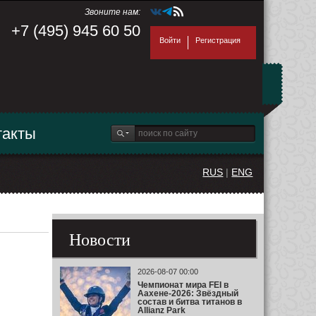
Звоните нам:
+7 (495) 945 60 50
Войти
Регистрация
такты
RUS
|
ENG
Новости
2026-08-07 00:00
Чемпионат мира FEI в
Аахене-2026: Звёздный
состав и битва титанов в
Allianz Park