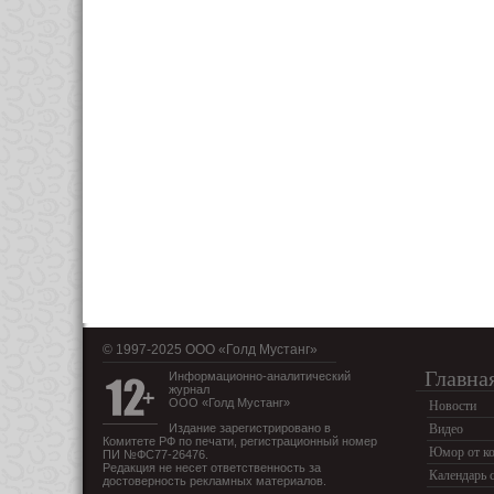
© 1997-2025 OOO «Голд Мустанг»
Главна
Информационно-аналитический
журнал
ООО «Голд Мустанг»
Новости
Издание зарегистрировано в
Видео
Комитете РФ по печати, регистрационный номер
Юмор от ко
ПИ №ФС77-26476.
Редакция не несет ответственность за
Календарь 
достоверность рекламных материалов.