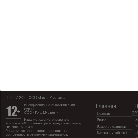
© 1997-2025 OOO «Голд Мустанг»
Главная
Н
Информационно-аналитический
журнал
ру
ООО «Голд Мустанг»
Новости
К
Издание зарегистрировано в
Видео
Комитете РФ по печати, регистрационный номер
К
Юмор от конников
ПИ №ФС77-26476.
Редакция не несет ответственность за
И
Календарь событий
достоверность рекламных материалов.