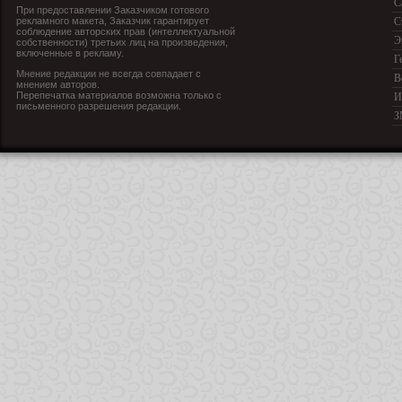
С
При предоставлении Заказчиком готового
рекламного макета, Заказчик гарантирует
С
соблюдение авторских прав (интеллектуальной
Э
собственности) третьих лиц на произведения,
включенные в рекламу.
Г
Мнение редакции не всегда совпадает с
В
мнением авторов.
Перепечатка материалов возможна только с
И
письменного разрешения редакции.
З