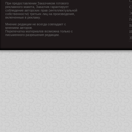
С
При предоставлении Заказчиком готового
рекламного макета, Заказчик гарантирует
С
соблюдение авторских прав (интеллектуальной
Э
собственности) третьих лиц на произведения,
включенные в рекламу.
Г
Мнение редакции не всегда совпадает с
В
мнением авторов.
Перепечатка материалов возможна только с
И
письменного разрешения редакции.
З