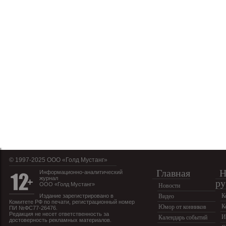
© 1997-2025 OOO «Голд Мустанг»
Главная
Н
Информационно-аналитический
журнал
ру
ООО «Голд Мустанг»
Новости
К
Издание зарегистрировано в
Видео
Комитете РФ по печати, регистрационный номер
К
Юмор от конников
ПИ №ФС77-26476.
Редакция не несет ответственность за
И
Календарь событий
достоверность рекламных материалов.