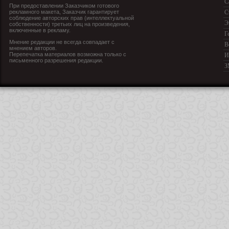
С
При предоставлении Заказчиком готового
рекламного макета, Заказчик гарантирует
С
соблюдение авторских прав (интеллектуальной
Э
собственности) третьих лиц на произведения,
включенные в рекламу.
Г
Мнение редакции не всегда совпадает с
В
мнением авторов.
Перепечатка материалов возможна только с
И
письменного разрешения редакции.
З