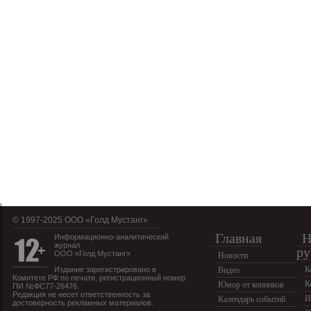
© 1997-2025 OOO «Голд Мустанг»
Главная
Н
Информационно-аналитический
журнал
ру
ООО «Голд Мустанг»
Новости
К
Издание зарегистрировано в
Видео
Комитете РФ по печати, регистрационный номер
К
Юмор от конников
ПИ №ФС77-26476.
Редакция не несет ответственность за
И
Календарь событий
достоверность рекламных материалов.