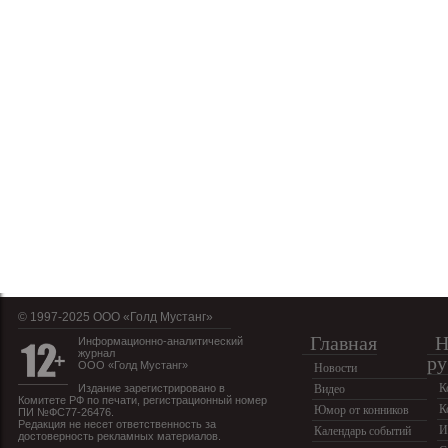
© 1997-2025 OOO «Голд Мустанг»
Главная
Н
Информационно-аналитический
журнал
ру
ООО «Голд Мустанг»
Новости
К
Издание зарегистрировано в
Видео
Комитете РФ по печати, регистрационный номер
К
Юмор от конников
ПИ №ФС77-26476.
Редакция не несет ответственность за
И
Календарь событий
достоверность рекламных материалов.