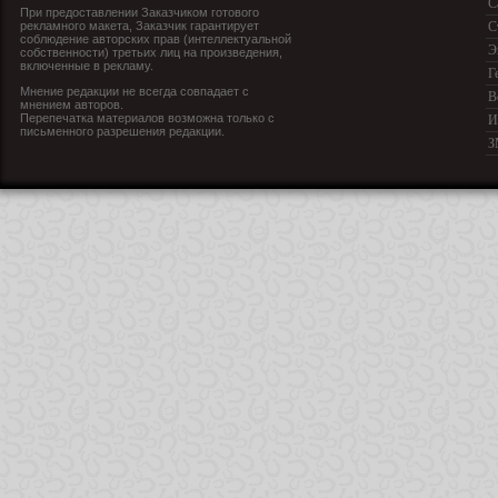
С
При предоставлении Заказчиком готового
рекламного макета, Заказчик гарантирует
С
соблюдение авторских прав (интеллектуальной
Э
собственности) третьих лиц на произведения,
включенные в рекламу.
Г
Мнение редакции не всегда совпадает с
В
мнением авторов.
Перепечатка материалов возможна только с
И
письменного разрешения редакции.
З