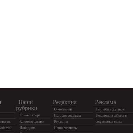
я
Наши
Редакция
Реклама
рубрики
О компании
Реклама в журнале
Конный спорт
История создания
Реклама на сайте и в
Коннозаводство
социальных сетях
нников
Редакция
Ипподром
событий
Наши партнеры