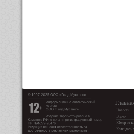
© 1997-2025 OOO «Голд Мустанг»
Главна
Информационно-аналитический
журнал
ООО «Голд Мустанг»
Новости
Издание зарегистрировано в
Видео
Комитете РФ по печати, регистрационный номер
Юмор от ко
ПИ №ФС77-26476.
Редакция не несет ответственность за
Календарь 
достоверность рекламных материалов.