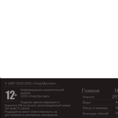
© 1997-2025 OOO «Голд Мустанг»
Главная
Н
Информационно-аналитический
журнал
ру
ООО «Голд Мустанг»
Новости
К
Издание зарегистрировано в
Видео
Комитете РФ по печати, регистрационный номер
К
Юмор от конников
ПИ №ФС77-26476.
Редакция не несет ответственность за
И
Календарь событий
достоверность рекламных материалов.