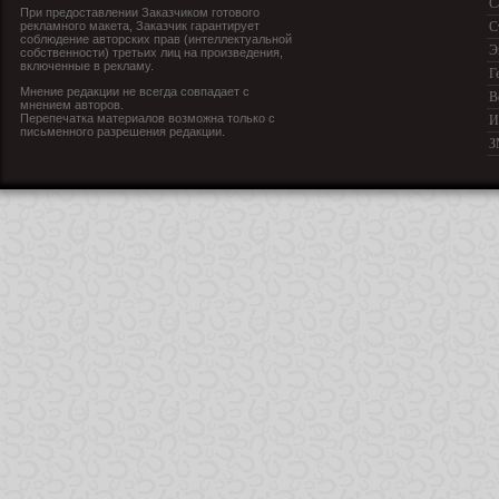
С
При предоставлении Заказчиком готового
рекламного макета, Заказчик гарантирует
С
соблюдение авторских прав (интеллектуальной
Э
собственности) третьих лиц на произведения,
включенные в рекламу.
Г
Мнение редакции не всегда совпадает с
В
мнением авторов.
Перепечатка материалов возможна только с
И
письменного разрешения редакции.
З