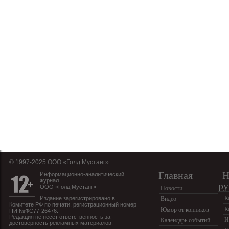
© 1997-2025 OOO «Голд Мустанг»
Главная
Н
Информационно-аналитический
журнал
ру
ООО «Голд Мустанг»
Новости
К
Издание зарегистрировано в
Видео
Комитете РФ по печати, регистрационный номер
К
Юмор от конников
ПИ №ФС77-26476.
Редакция не несет ответственность за
И
Календарь событий
достоверность рекламных материалов.