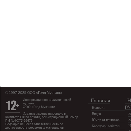
© 1997-2025 OOO «Голд Мустанг»
Главная
Н
Информационно-аналитический
журнал
ру
ООО «Голд Мустанг»
Новости
К
Издание зарегистрировано в
Видео
Комитете РФ по печати, регистрационный номер
К
Юмор от конников
ПИ №ФС77-26476.
Редакция не несет ответственность за
И
Календарь событий
достоверность рекламных материалов.