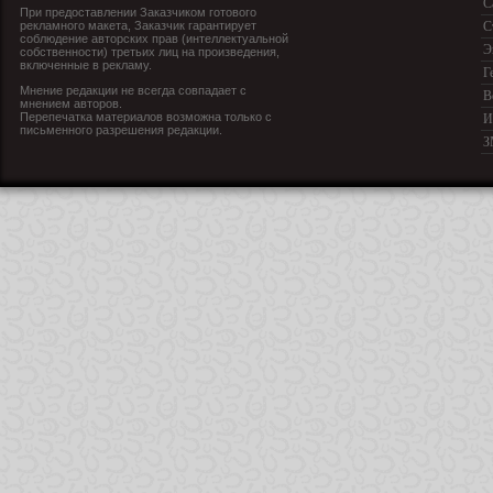
С
При предоставлении Заказчиком готового
рекламного макета, Заказчик гарантирует
С
соблюдение авторских прав (интеллектуальной
Э
собственности) третьих лиц на произведения,
включенные в рекламу.
Г
Мнение редакции не всегда совпадает с
В
мнением авторов.
Перепечатка материалов возможна только с
И
письменного разрешения редакции.
З