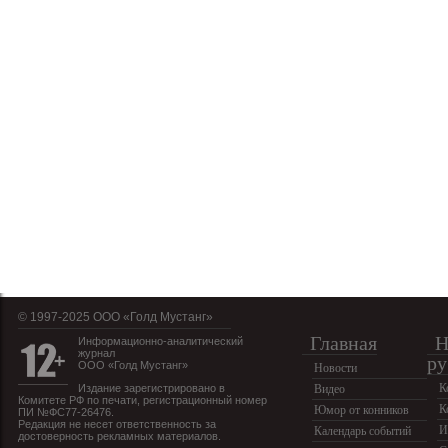
© 1997-2025 OOO «Голд Мустанг»
Главная
Н
Информационно-аналитический
журнал
ру
ООО «Голд Мустанг»
Новости
К
Издание зарегистрировано в
Видео
Комитете РФ по печати, регистрационный номер
К
Юмор от конников
ПИ №ФС77-26476.
Редакция не несет ответственность за
И
Календарь событий
достоверность рекламных материалов.