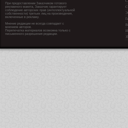
С
При предоставлении Заказчиком готового
рекламного макета, Заказчик гарантирует
С
соблюдение авторских прав (интеллектуальной
Э
собственности) третьих лиц на произведения,
включенные в рекламу.
Г
Мнение редакции не всегда совпадает с
В
мнением авторов.
Перепечатка материалов возможна только с
И
письменного разрешения редакции.
З