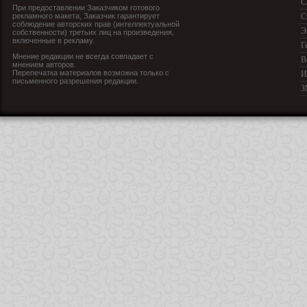
С
При предоставлении Заказчиком готового
рекламного макета, Заказчик гарантирует
С
соблюдение авторских прав (интеллектуальной
Э
собственности) третьих лиц на произведения,
включенные в рекламу.
Г
Мнение редакции не всегда совпадает с
В
мнением авторов.
Перепечатка материалов возможна только с
И
письменного разрешения редакции.
З