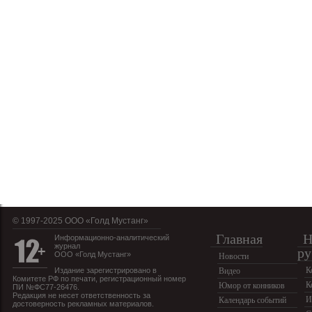
© 1997-2025 OOO «Голд Мустанг»
Главная
Н
Информационно-аналитический
журнал
ру
ООО «Голд Мустанг»
Новости
К
Издание зарегистрировано в
Видео
Комитете РФ по печати, регистрационный номер
К
Юмор от конников
ПИ №ФС77-26476.
Редакция не несет ответственность за
И
Календарь событий
достоверность рекламных материалов.