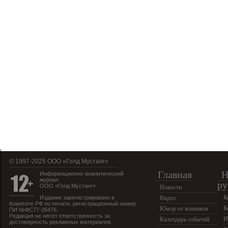
© 1997-2025 OOO «Голд Мустанг»
Главная
Н
Информационно-аналитический
журнал
ру
ООО «Голд Мустанг»
Новости
К
Издание зарегистрировано в
Видео
Комитете РФ по печати, регистрационный номер
К
Юмор от конников
ПИ №ФС77-26476.
Редакция не несет ответственность за
И
Календарь событий
достоверность рекламных материалов.