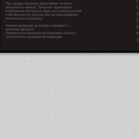
С
При предоставлении Заказчиком готового
рекламного макета, Заказчик гарантирует
С
соблюдение авторских прав (интеллектуальной
Э
собственности) третьих лиц на произведения,
включенные в рекламу.
Г
Мнение редакции не всегда совпадает с
В
мнением авторов.
Перепечатка материалов возможна только с
И
письменного разрешения редакции.
З