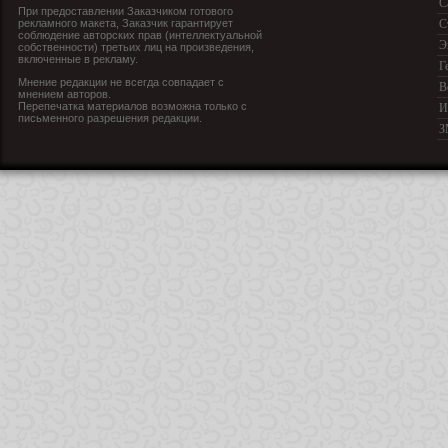
С
При предоставлении Заказчиком готового
рекламного макета, Заказчик гарантирует
С
соблюдение авторских прав (интеллектуальной
Э
собственности) третьих лиц на произведения,
включенные в рекламу.
Г
Мнение редакции не всегда совпадает с
В
мнением авторов.
Перепечатка материалов возможна только с
И
письменного разрешения редакции.
З