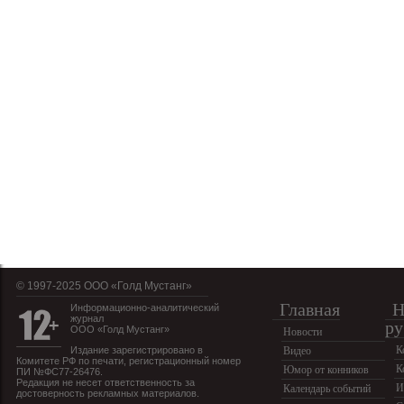
© 1997-2025 OOO «Голд Мустанг»
Главная
Н
Информационно-аналитический
журнал
ру
ООО «Голд Мустанг»
Новости
К
Издание зарегистрировано в
Видео
Комитете РФ по печати, регистрационный номер
К
Юмор от конников
ПИ №ФС77-26476.
Редакция не несет ответственность за
И
Календарь событий
достоверность рекламных материалов.