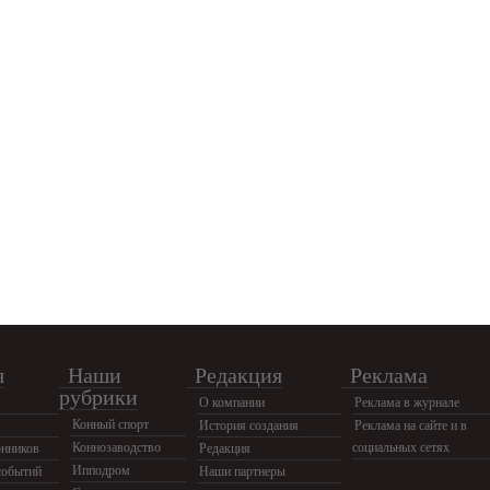
я
Наши
Редакция
Реклама
рубрики
О компании
Реклама в журнале
Конный спорт
История создания
Реклама на сайте и в
Коннозаводство
социальных сетях
нников
Редакция
Ипподром
событий
Наши партнеры