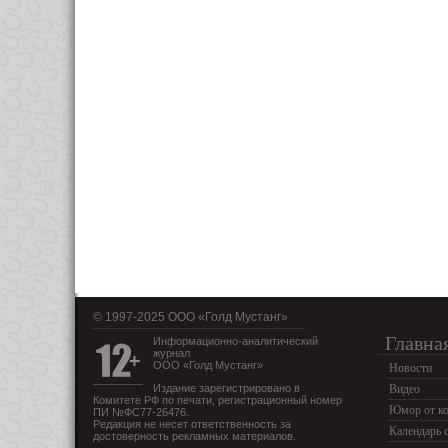
© 1997-2025 OOO «Голд Мустанг»
Главна
Информационно-аналитический
журнал
ООО «Голд Мустанг»
Новости
Издание зарегистрировано в
Видео
Комитете РФ по печати, регистрационный номер
Юмор от ко
ПИ №ФС77-26476.
Редакция не несет ответственность за
Календарь 
достоверность рекламных материалов.