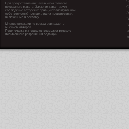
С
При предоставлении Заказчиком готового
рекламного макета, Заказчик гарантирует
С
соблюдение авторских прав (интеллектуальной
Э
собственности) третьих лиц на произведения,
включенные в рекламу.
Г
Мнение редакции не всегда совпадает с
В
мнением авторов.
Перепечатка материалов возможна только с
И
письменного разрешения редакции.
З