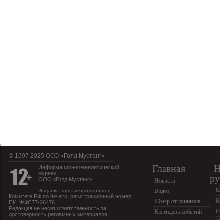
© 1997-2025 OOO «Голд Мустанг»
Главная
Н
Информационно-аналитический
журнал
ру
ООО «Голд Мустанг»
Новости
К
Издание зарегистрировано в
Видео
Комитете РФ по печати, регистрационный номер
К
Юмор от конников
ПИ №ФС77-26476.
Редакция не несет ответственность за
И
Календарь событий
достоверность рекламных материалов.