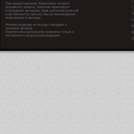
С
При предоставлении Заказчиком готового
рекламного макета, Заказчик гарантирует
С
соблюдение авторских прав (интеллектуальной
Э
собственности) третьих лиц на произведения,
включенные в рекламу.
Г
Мнение редакции не всегда совпадает с
В
мнением авторов.
Перепечатка материалов возможна только с
И
письменного разрешения редакции.
З