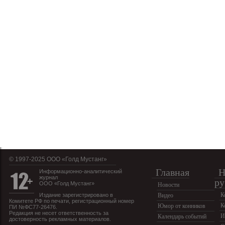
© 1997-2025 OOO «Голд Мустанг»
Главная
Н
Информационно-аналитический
журнал
ру
ООО «Голд Мустанг»
Новости
К
Издание зарегистрировано в
Видео
Комитете РФ по печати, регистрационный номер
К
Юмор от конников
ПИ №ФС77-26476.
Редакция не несет ответственность за
И
Календарь событий
достоверность рекламных материалов.