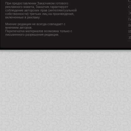
С
При предоставлении Заказчиком готового
рекламного макета, Заказчик гарантирует
С
соблюдение авторских прав (интеллектуальной
Э
собственности) третьих лиц на произведения,
включенные в рекламу.
Г
Мнение редакции не всегда совпадает с
В
мнением авторов.
Перепечатка материалов возможна только с
И
письменного разрешения редакции.
З