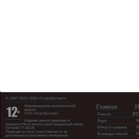
© 1997-2025 OOO «Голд Мустанг»
Главная
Н
Информационно-аналитический
журнал
ру
ООО «Голд Мустанг»
Новости
К
Издание зарегистрировано в
Видео
Комитете РФ по печати, регистрационный номер
К
Юмор от конников
ПИ №ФС77-26476.
Редакция не несет ответственность за
И
Календарь событий
достоверность рекламных материалов.