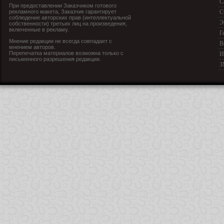
С
При предоставлении Заказчиком готового
рекламного макета, Заказчик гарантирует
С
соблюдение авторских прав (интеллектуальной
Э
собственности) третьих лиц на произведения,
включенные в рекламу.
Г
Мнение редакции не всегда совпадает с
В
мнением авторов.
Перепечатка материалов возможна только с
И
письменного разрешения редакции.
З