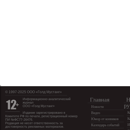
© 1997-2025 OOO «Голд Мустанг»
Главная
Н
Информационно-аналитический
журнал
ру
ООО «Голд Мустанг»
Новости
К
Издание зарегистрировано в
Видео
Комитете РФ по печати, регистрационный номер
К
Юмор от конников
ПИ №ФС77-26476.
Редакция не несет ответственность за
И
Календарь событий
достоверность рекламных материалов.