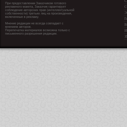
С
При предоставлении Заказчиком готового
рекламного макета, Заказчик гарантирует
С
соблюдение авторских прав (интеллектуальной
Э
собственности) третьих лиц на произведения,
включенные в рекламу.
Г
Мнение редакции не всегда совпадает с
В
мнением авторов.
Перепечатка материалов возможна только с
И
письменного разрешения редакции.
З