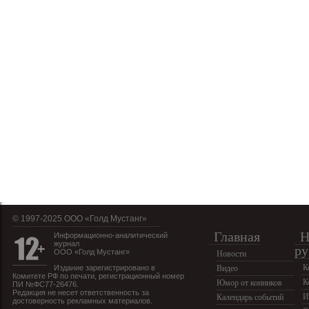
© 1997-2025 OOO «Голд Мустанг»
Главная
Н
Информационно-аналитический
журнал
ру
ООО «Голд Мустанг»
Новости
К
Издание зарегистрировано в
Видео
Комитете РФ по печати, регистрационный номер
К
Юмор от конников
ПИ №ФС77-26476.
Редакция не несет ответственность за
И
Календарь событий
достоверность рекламных материалов.