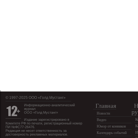
© 1997-2025 OOO «Голд Мустанг»
Главная
Н
Информационно-аналитический
журнал
ру
ООО «Голд Мустанг»
Новости
К
Издание зарегистрировано в
Видео
Комитете РФ по печати, регистрационный номер
К
Юмор от конников
ПИ №ФС77-26476.
Редакция не несет ответственность за
И
Календарь событий
достоверность рекламных материалов.