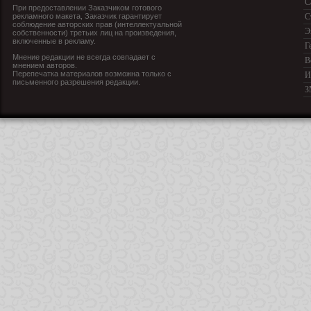
С
При предоставлении Заказчиком готового
рекламного макета, Заказчик гарантирует
С
соблюдение авторских прав (интеллектуальной
Э
собственности) третьих лиц на произведения,
включенные в рекламу.
Г
Мнение редакции не всегда совпадает с
В
мнением авторов.
Перепечатка материалов возможна только с
И
письменного разрешения редакции.
З