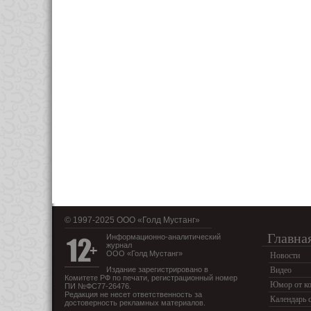
© 1997-2025 OOO «Голд Мустанг»
Главна
Информационно-аналитический
журнал
ООО «Голд Мустанг»
Новости
Издание зарегистрировано в
Видео
Комитете РФ по печати, регистрационный номер
Юмор от ко
ПИ №ФС77-26476.
Редакция не несет ответственность за
Календарь 
достоверность рекламных материалов.