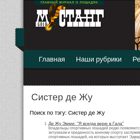
ГЛАВНЫЙ ЖУРНАЛ О ЛОШАДЯХ
Главная
Наши рубрики
Ре
Систер де Жу
Поиск по тэгу: Систер де Жу
Де Жу Эмми: "Я всегда верю в Гала"
Владельцы спортивных лошадей редко появляются н
энтузиазм и преданность конному спорту заслужив
спортивных лошадей, на которых выступает Эдвар