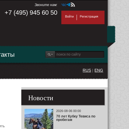
Звоните нам:
+7 (495) 945 60 50
Войти
Регистрация
такты
RUS
|
ENG
Новости
2026-08-06 00:00
70 лет Кубку Тевиса по
пробегам
ить