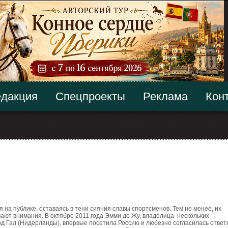
дакция
Спецпроекты
Реклама
Кон
а публике, оставаясь в тени сияния славы спортсменов. Тем не менее, их
ают внимания. В октябре 2011 года Эмми де Жу, владелица нескольких
д Гал (Нидерланды), впервые посетила Россию и любезно согласилась ответ