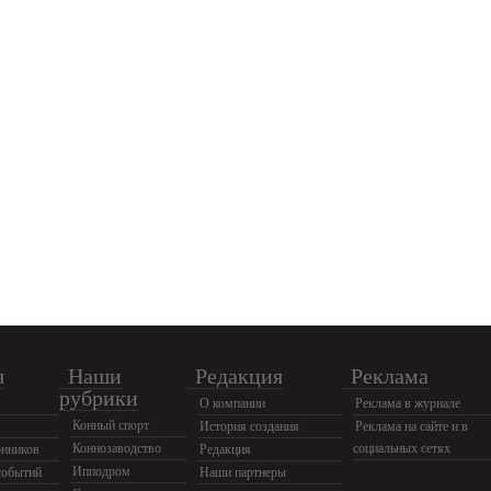
я
Наши
Редакция
Реклама
рубрики
О компании
Реклама в журнале
Конный спорт
История создания
Реклама на сайте и в
Коннозаводство
социальных сетях
нников
Редакция
Ипподром
событий
Наши партнеры