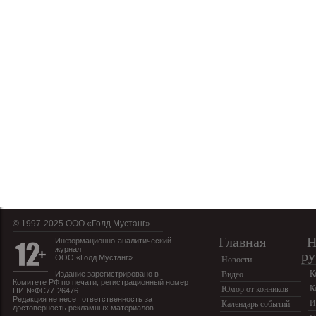
© 1997-2025 OOO «Голд Мустанг»
Главная
Н
Информационно-аналитический
журнал
ру
ООО «Голд Мустанг»
Новости
К
Издание зарегистрировано в
Видео
Комитете РФ по печати, регистрационный номер
К
Юмор от конников
ПИ №ФС77-26476.
Редакция не несет ответственность за
И
Календарь событий
достоверность рекламных материалов.