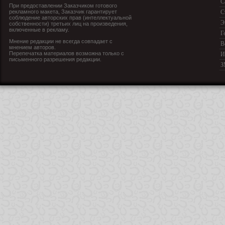
С
При предоставлении Заказчиком готового
рекламного макета, Заказчик гарантирует
С
соблюдение авторских прав (интеллектуальной
Э
собственности) третьих лиц на произведения,
включенные в рекламу.
Г
Мнение редакции не всегда совпадает с
В
мнением авторов.
Перепечатка материалов возможна только с
И
письменного разрешения редакции.
З