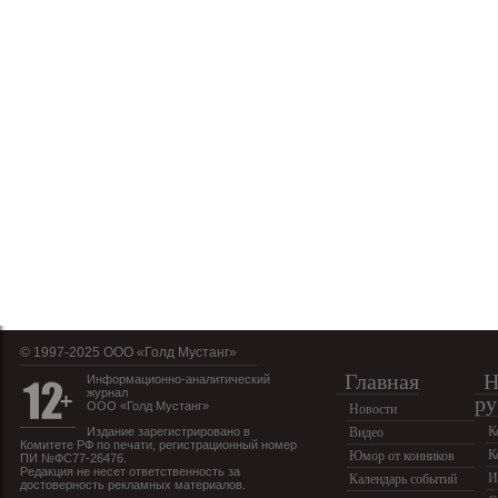
© 1997-2025 OOO «Голд Мустанг»
Главная
Н
Информационно-аналитический
журнал
ру
ООО «Голд Мустанг»
Новости
К
Издание зарегистрировано в
Видео
Комитете РФ по печати, регистрационный номер
К
Юмор от конников
ПИ №ФС77-26476.
Редакция не несет ответственность за
И
Календарь событий
достоверность рекламных материалов.