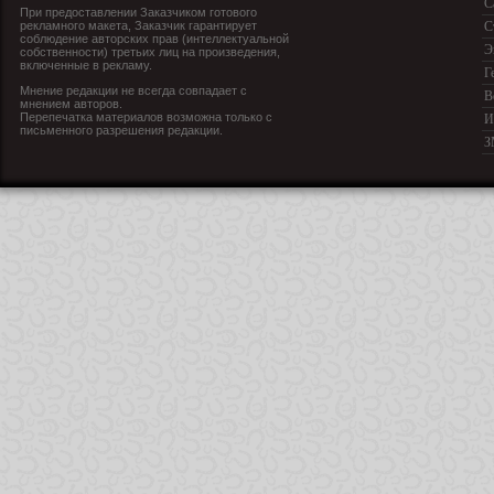
С
При предоставлении Заказчиком готового
рекламного макета, Заказчик гарантирует
С
соблюдение авторских прав (интеллектуальной
Э
собственности) третьих лиц на произведения,
включенные в рекламу.
Г
Мнение редакции не всегда совпадает с
В
мнением авторов.
Перепечатка материалов возможна только с
И
письменного разрешения редакции.
З