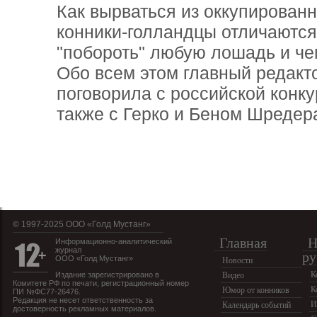
Как вырваться из оккупирован
конники-голландцы отличаются 
"побороть" любую лошадь и че
Обо всем этом главный редакт
поговорила с российской конк
также с Герко и Беном Шредер
© 1997-2025 OOO «Голд Мустанг»
Главная
Н
Информационно-аналитический
журнал
ру
ООО «Голд Мустанг»
Новости
К
Издание зарегистрировано в
Видео
Комитете РФ по печати, регистрационный номер
К
Юмор от конников
ПИ №ФС77-26476.
Редакция не несет ответственность за
И
Календарь событий
достоверность рекламных материалов.