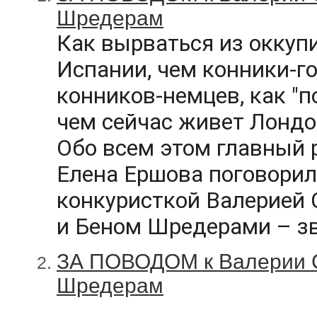
Шредерам
Как вырваться из оккуп
Испании, чем конники-г
конников-немцев, как "п
чем сейчас живет Лондо
Обо всем этом главный р
Елена Ершова поговорила
конкуристкой Валерией С
и Беном Шредерами – зв
ЗА ПОВОДОМ к Валерии С
Шредерам