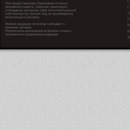
С
При предоставлении Заказчиком готового
рекламного макета, Заказчик гарантирует
С
соблюдение авторских прав (интеллектуальной
Э
собственности) третьих лиц на произведения,
включенные в рекламу.
Г
Мнение редакции не всегда совпадает с
В
мнением авторов.
Перепечатка материалов возможна только с
И
письменного разрешения редакции.
З