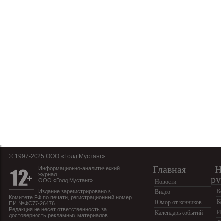
© 1997-2025 OOO «Голд Мустанг»
Главная
Н
Информационно-аналитический
журнал
ру
ООО «Голд Мустанг»
Новости
К
Издание зарегистрировано в
Видео
Комитете РФ по печати, регистрационный номер
К
Юмор от конников
ПИ №ФС77-26476.
Редакция не несет ответственность за
И
Календарь событий
достоверность рекламных материалов.