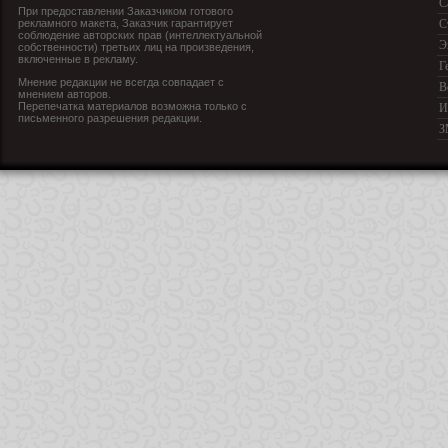
С
При предоставлении Заказчиком готового
рекламного макета, Заказчик гарантирует
С
соблюдение авторских прав (интеллектуальной
Э
собственности) третьих лиц на произведения,
включенные в рекламу.
Г
Мнение редакции не всегда совпадает с
В
мнением авторов.
Перепечатка материалов возможна только с
И
письменного разрешения редакции.
З