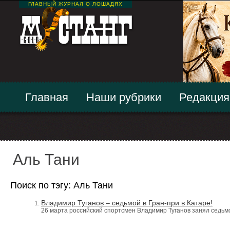
ГЛАВНЫЙ ЖУРНАЛ О ЛОШАДЯХ
Главная
Наши рубрики
Редакция
Аль Тани
Поиск по тэгу: Аль Тани
Владимир Туганов – седьмой в Гран-при в Катаре!
26 марта российский спортсмен Владимир Туганов занял седьмое