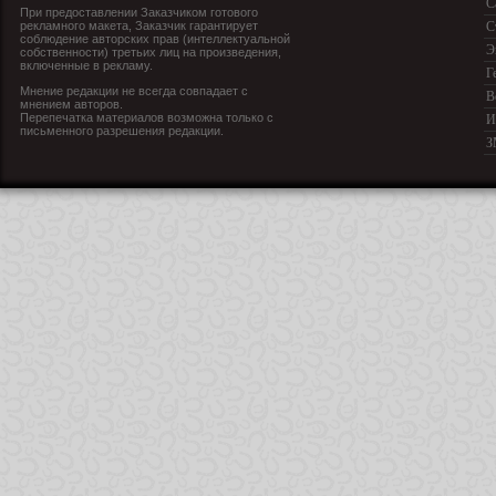
С
При предоставлении Заказчиком готового
рекламного макета, Заказчик гарантирует
С
соблюдение авторских прав (интеллектуальной
Э
собственности) третьих лиц на произведения,
включенные в рекламу.
Г
Мнение редакции не всегда совпадает с
В
мнением авторов.
Перепечатка материалов возможна только с
И
письменного разрешения редакции.
З