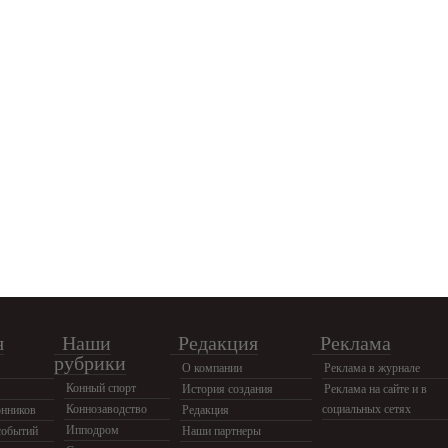
я
Наши
Редакция
Реклама
рубрики
О компании
Реклама в журнале
Конный спорт
История создания
Реклама на сайте и в
Коннозаводство
социальных сетях
нников
Редакция
Ипподром
событий
Наши партнеры