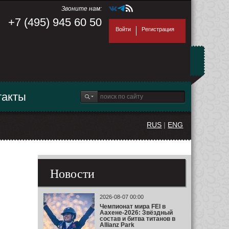
Звоните нам:
+7 (495) 945 60 50
Войти
Регистрация
такты
RUS
|
ENG
Новости
2026-08-07 00:00
Чемпионат мира FEI в
Аахене-2026: Звёздный
состав и битва титанов в
Allianz Park