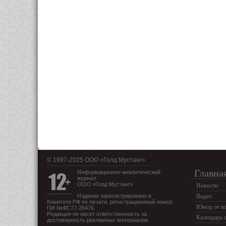
© 1997-2025 OOO «Голд Мустанг»
Главна
Информационно-аналитический
журнал
ООО «Голд Мустанг»
Новости
Издание зарегистрировано в
Видео
Комитете РФ по печати, регистрационный номер
Юмор от ко
ПИ №ФС77-26476.
Редакция не несет ответственность за
Календарь 
достоверность рекламных материалов.