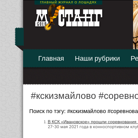
ГЛАВНЫЙ ЖУРНАЛ О ЛОШАДЯХ
Главная
Наши рубрики
Ре
#кскизмайлово #соревно
Поиск по тэгу: #кскизмайлово #соревнова
В КСК «Ивановское» прошли соревнования 
27-30 мая 2021 года в конноспортивном кл